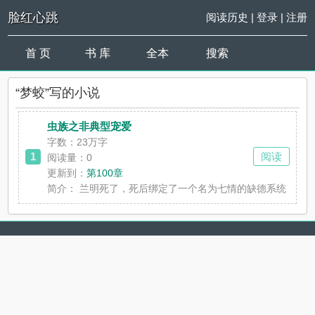
脸红心跳
阅读历史
|
登录
|
注册
首 页
书 库
全本
搜索
“梦蛟”写的小说
虫族之非典型宠爱
字数：23万字
1
阅读
阅读量：0
更新到：
第100章
简介：
兰明死了，死后绑定了一个名为七情的缺德系统，完成